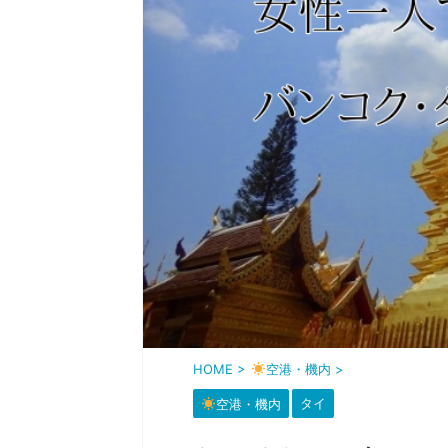
HOME
>
空港・機内
>
空港・機内
タイ