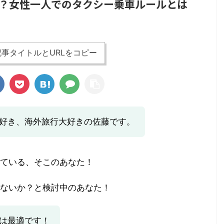
？女性一人でのタクシー乗車ルールとは
事タイトルとURLをコピー
♔ホテル情報
国内旅行
好き、海外旅行大好きの佐藤です。
ている、そこのあなた！
ないか？と検討中のあなた！
2022/6/24
2022/6/21
は最適です！