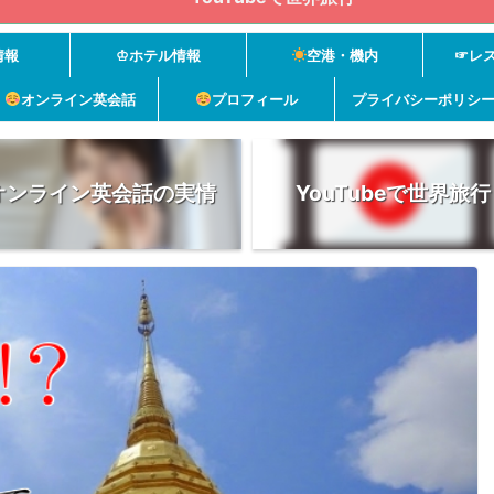
情報
♔ホテル情報
空港・機内
☞レ
オンライン英会話
プロフィール
プライバシーポリシ
オンライン英会話の実情
YouTubeで世界旅行