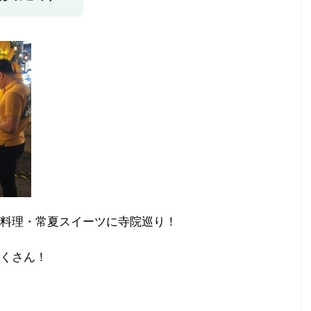
なと温泉蓮！贅沢し
《子連れこそ楽しめる》京都駅近！梅小路ポ
のホテル！
テル京都
スペディア】で検索
詳細と空室状況を【エクスペディア】で検索
ルズドットコム】で
詳細と空室状況を【ホテルズドットコム】で
く「女子２人でリフ
検索 子連れ旅行・赤ちゃん連れ旅行にスーパー
贅沢を堪能できる、
おすすめのホテル、 いや、ポテルをご紹介させ
きました！ お部屋
てください★ こちらは、感動するくらい「子連
無い！」 さまざま
れのため」のホテルです★ 赤ちゃん連れから小
、 納得！のホテル
中学校のお子さんまで、 どの年齢のお子さん連
呂」「展望露天風
れでも楽しめる★ 「洗い場付きのお風呂」「子
 リフレッシュの
供の遊び場」「絵本ルーム」まで 子連れが求め
！ クリックできる
る「すべて」がそろっています！ クリックでき
ッフのサービスはど
る目次梅小路ポテル京都（Umekoji Po ...
料理・常夏スイーツに寺院巡り！
くさん！