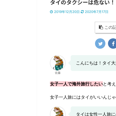
タイのタクシーは危ない！
2019年12月20日
2020年7月17日
この記
テル情報
国内旅行
♔ホテル情報
国内旅行
こんにちは！タイ大
佐藤
女子一人で海外旅行したい
と考え
女子一人旅にはタイがいいんじゃ
2022/6/1
タイは女性一人旅に