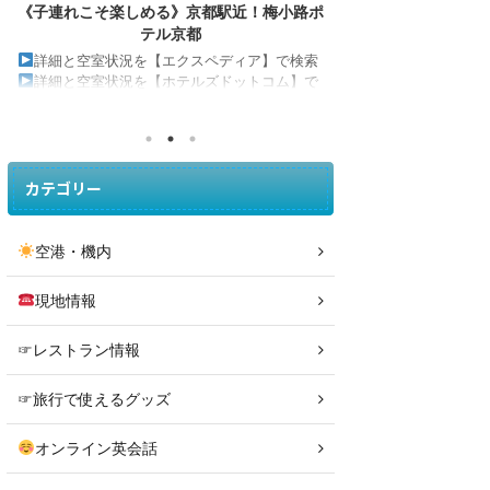
《子連れ旅行》ホテルニューアワジプラザの
《スタッフ最高》
和洋室で贅沢旅行
たいなら
詳細と空室状況を【エクスペディア】で検索
詳細と空室状況
子連れ旅行・赤ちゃん連れ旅行にとってもおす
詳細と空室状況
すめの、「洗い場付きのお風呂」「靴を脱いで
検索 今回は、子
あがる和洋室」のワンランク上のお部屋！ 「ホ
レッシュ旅行」へ
テルニューアワジプラザ淡路島」 住所：〒
最高級温泉ホテル
656-0542 兵庫県南あわじ市阿万吹上町１４３
は、バリアフリー
３−２ 朝食ビュッフェは「子どもにも食べさせ
な賞を受賞されて
カテゴリー
やすい」和洋食ビュッフェ！ もちろん、シェフ
です！ 「洗い場
が目の前でオムレツを焼いてくれる「ライブキ
呂」「高級ビュッ
ッチン」も★ 佐藤１歳児連れでもゆっくり宿泊
「すべて」がそろ
空港・機内
できるホテルニューアワジプラザ！ 私がこちら
目次神戸みなと温
のお宿にお邪魔し ...
う？ ...
現地情報
☞レストラン情報
☞旅行で使えるグッズ
オンライン英会話