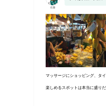
連れ旅行》ホテルニューアワジプラザの
《スタッフ最高》神戸み
和洋室で贅沢旅行
たいならおすすめ
佐藤
細と空室状況を【エクスペディア】で検索
詳細と空室状況を【エク
れ旅行・赤ちゃん連れ旅行にとってもおす
詳細と空室状況を【ホテ
の、「洗い場付きのお風呂」「靴を脱いで
検索 今回は、子連れではな
る和洋室」のワンランク上のお部屋！ 「ホ
レッシュ旅行」へ★ 大人の
ニューアワジプラザ淡路島」 住所：〒
最高級温泉ホテルに宿泊して
6-0542 兵庫県南あわじ市阿万吹上町１４３
は、バリアフリーで「段差が
２ 朝食ビュッフェは「子どもにも食べさせ
な賞を受賞されているお宿で
い」和洋食ビュッフェ！ もちろん、シェフ
です！ 「洗い場付きのお風
の前でオムレツを焼いてくれる「ライブキ
呂」「高級ビュッフェ」まで
ン」も★ 佐藤１歳児連れでもゆっくり宿泊
「すべて」がそろっています
るホテルニューアワジプラザ！ 私がこちら
目次神戸みなと温泉 蓮スタ
にお邪魔し ...
う？ ...
マッサージにショッピング、タイ
楽しめるスポットは本当に盛りだ