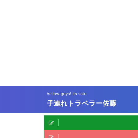
hellow guys! Its sato.
子連れトラベラー佐藤