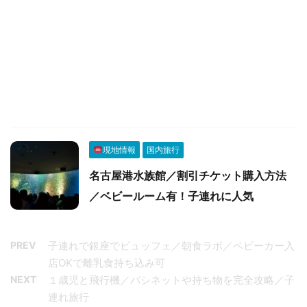
現地情報
国内旅行
名古屋港水族館／割引チケット購入方法
／ベビールーム有！子連れに人気
PREV
子連れで銀座でビュッフェ／朝食ラボ／ベビーカー入
店OKで離乳食持ち込み可
NEXT
１歳児と飛行機／バシネットや持ち物を完全攻略／子
連れ旅行