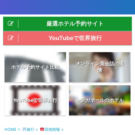
厳選ホテル予約サイト
YouTubeで世界旅行
オンライン英会話の実
ホテル予約サイト比較
情
YouTubeで世界旅行
シンガポールのホテル
HOME
>
旅行
>
現地情報
>