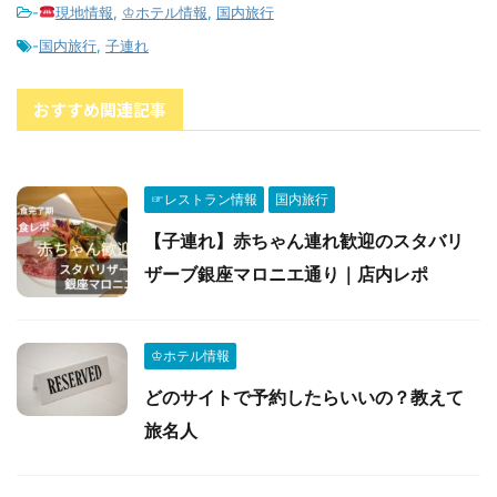
-
現地情報
,
♔ホテル情報
,
国内旅行
-
国内旅行
,
子連れ
おすすめ関連記事
☞レストラン情報
国内旅行
【子連れ】赤ちゃん連れ歓迎のスタバリ
ザーブ銀座マロニエ通り｜店内レポ
♔ホテル情報
どのサイトで予約したらいいの？教えて
旅名人