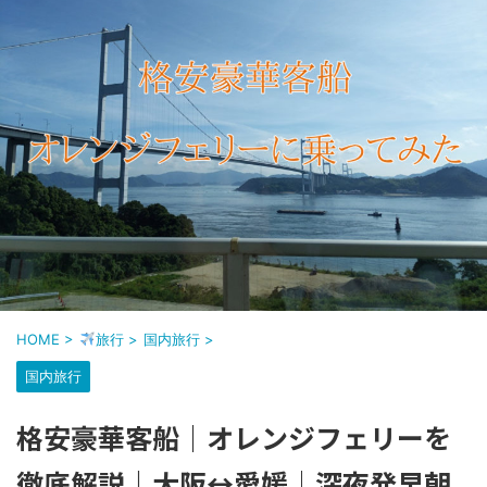
HOME
>
旅行
>
国内旅行
>
国内旅行
格安豪華客船｜オレンジフェリーを
徹底解説｜大阪↔愛媛│深夜発早朝