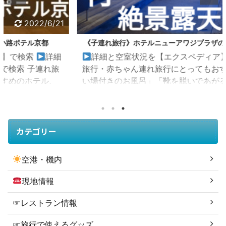
2022/6/1
《子連れ旅行》ホテルニューアワジプラザの和洋室で贅沢旅行
詳細と空室状況を【エクスペディア】で検索 子連れ
旅行・赤ちゃん連れ旅行にとってもおすすめの、「洗
い場付きのお風呂」「靴を脱いであがる和洋室」のワ
ンランク上のお部屋！ 「ホテルニューアワジプラザ淡
路島」 住所：〒656-0542 兵庫県南あわじ市阿万吹上
町１４３３−２ 朝食ビュッフェは「子どもにも食べさ
せやすい」和洋食ビュッフェ！ もちろん、シェフが目
カテゴリー
の前でオムレツを焼いてくれる「ライブキッチン」も
★ 佐藤１歳児連れでもゆっくり宿泊できるホテルニュ
空港・機内
ーアワジプラザ！ 私がこちらのお宿にお邪魔し ...
現地情報
☞レストラン情報
☞旅行で使えるグッズ