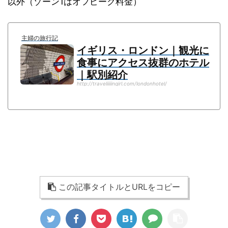
以外（ゾーン1はオフピーク料金）
主婦の旅行記
イギリス・ロンドン｜観光に
食事にアクセス抜群のホテル
｜駅別紹介
http://traveliiiiingirl.com/londonhotel/
この記事タイトルとURLをコピー