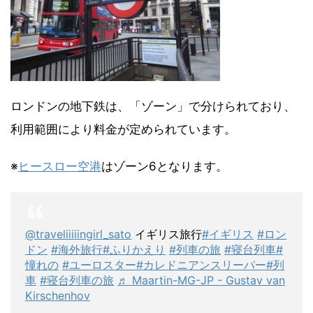
ロンドンの地下鉄は、「ゾーン」で分けられており、
利用範囲により料金が定められています。
※
ヒースロー空港
はゾーン6となります。
@traveliiiiingirl_sato
イギリス旅行
#イギリス
#ロン
ドン
#海外旅行
#ふりかえり
#列車の旅
#寝台列車
#
憧れの
#ユーロスター
#カレドニアンスリーパー
#列
車
#寝台列車の旅
♬ Maartin-MG-JP - Gustav van
Kirschenhov