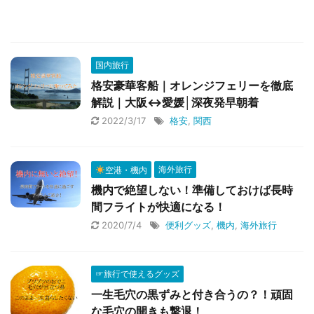
国内旅行
格安豪華客船｜オレンジフェリーを徹底
解説｜大阪↔愛媛│深夜発早朝着
2022/3/17
格安
,
関西
空港・機内
海外旅行
機内で絶望しない！準備しておけば長時
間フライトが快適になる！
2020/7/4
便利グッズ
,
機内
,
海外旅行
☞旅行で使えるグッズ
一生毛穴の黒ずみと付き合うの？！頑固
な毛穴の開きも撃退！