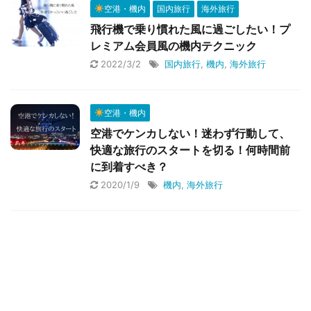
空港・機内
国内旅行
海外旅行
飛行機で乗り慣れた風に過ごしたい！プ
レミアム会員風の機内テクニック
2022/3/2
国内旅行
,
機内
,
海外旅行
空港・機内
空港でケンカしない！迷わず行動して、
快適な旅行のスタートを切る！何時間前
に到着すべき？
2020/1/9
機内
,
海外旅行