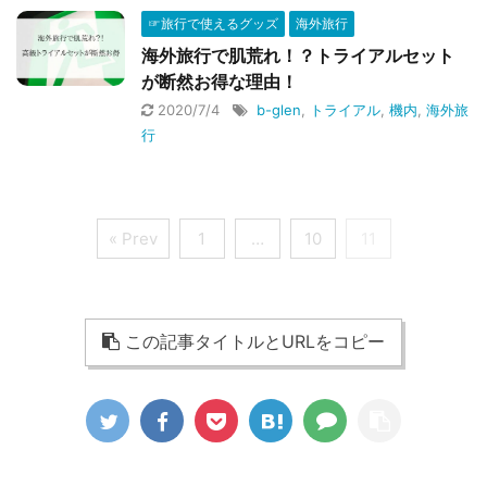
☞旅行で使えるグッズ
海外旅行
海外旅行で肌荒れ！？トライアルセット
が断然お得な理由！
2020/7/4
b-glen
,
トライアル
,
機内
,
海外旅
行
« Prev
1
…
10
11
この記事タイトルとURLをコピー