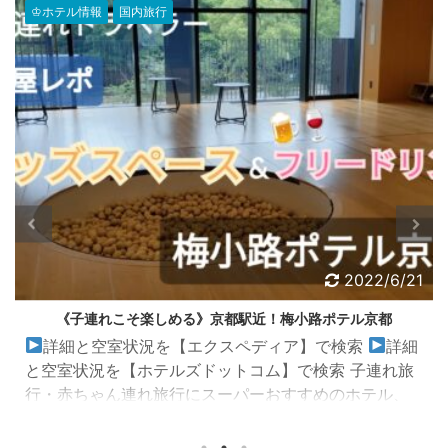
♔ホテル情報
国内旅行
2022/6/21
《子連れこそ楽しめる》京都駅近！梅小路ポテル京都
詳細と空室状況を【エクスペディア】で検索
詳細
と空室状況を【ホテルズドットコム】で検索 子連れ旅
行・赤ちゃん連れ旅行にスーパーおすすめのホテル、
いや、ポテルをご紹介させてください★ こちらは、感
動するくらい「子連れのため」のホテルです★ 赤ちゃ