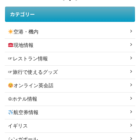
ん連れから小中学校のお子さんまで、 どの年齢のお子
さん連れでも楽しめる★ 「洗い場付きのお風呂」「子
カテゴリー
供の遊び場」「絵本ルーム」まで 子連れが求める「す
べて」がそろっています！ 梅小路ポテル京都
空港・機内
（Umekoji Potel KYOTO ...
現地情報
☞レストラン情報
☞旅行で使えるグッズ
オンライン英会話
♔ホテル情報
航空券情報
イギリス
シンガポール